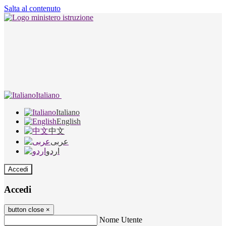
Salta al contenuto
Italiano
Italiano
English
中文
عربى
اردو
Accedi
Accedi
button close
×
Nome Utente