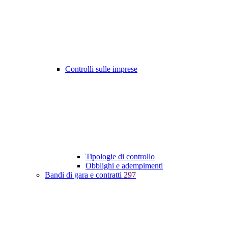
Controlli sulle imprese
Tipologie di controllo
Obblighi e adempimenti
Bandi di gara e contratti
297