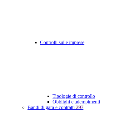
Controlli sulle imprese
Tipologie di controllo
Obblighi e adempimenti
Bandi di gara e contratti
297