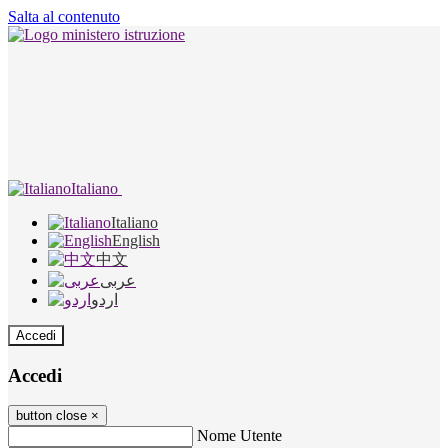
Salta al contenuto
Italiano
Italiano
English
中文
عربى
اردو
Accedi
Accedi
button close
×
Nome Utente