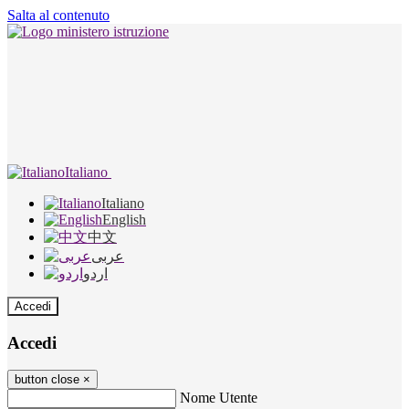
Salta al contenuto
Italiano
Italiano
English
中文
عربى
اردو
Accedi
Accedi
button close
×
Nome Utente