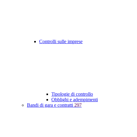
Controlli sulle imprese
Tipologie di controllo
Obblighi e adempimenti
Bandi di gara e contratti
297