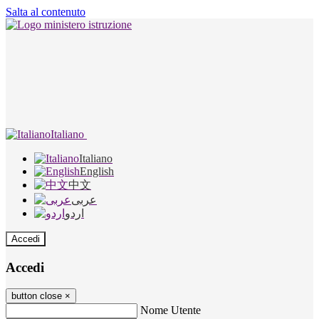
Salta al contenuto
Italiano
Italiano
English
中文
عربى
اردو
Accedi
Accedi
button close
×
Nome Utente