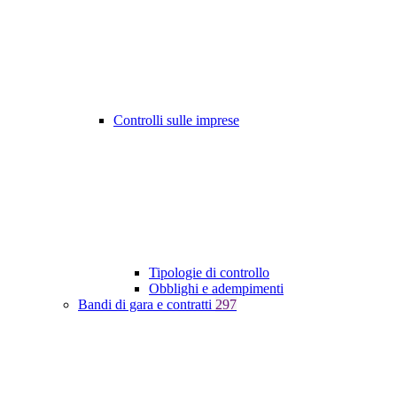
Controlli sulle imprese
Tipologie di controllo
Obblighi e adempimenti
Bandi di gara e contratti
297