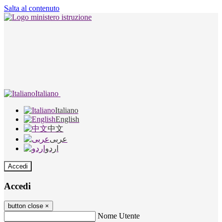
Salta al contenuto
Italiano
Italiano
English
中文
عربى
اردو
Accedi
Accedi
button close
×
Nome Utente