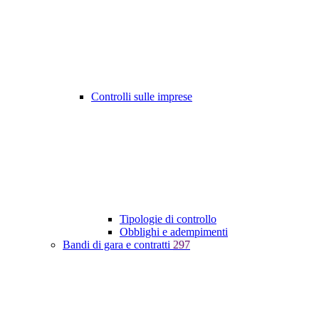
Controlli sulle imprese
Tipologie di controllo
Obblighi e adempimenti
Bandi di gara e contratti
297