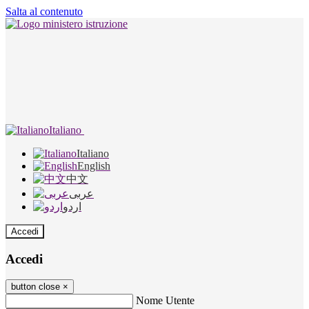
Salta al contenuto
Italiano
Italiano
English
中文
عربى
اردو
Accedi
Accedi
button close
×
Nome Utente