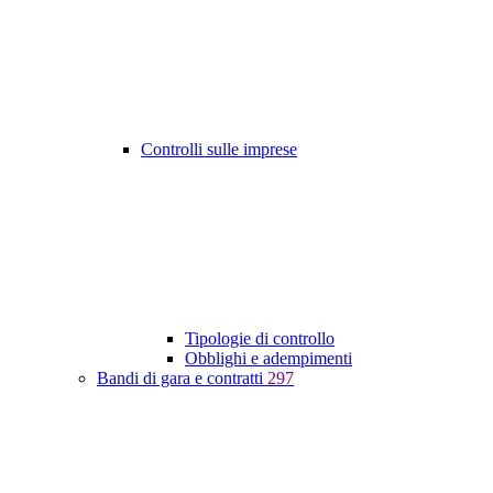
Controlli sulle imprese
Tipologie di controllo
Obblighi e adempimenti
Bandi di gara e contratti
297