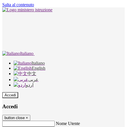
Salta al contenuto
Italiano
Italiano
English
中文
عربى
اردو
Accedi
Accedi
button close
×
Nome Utente