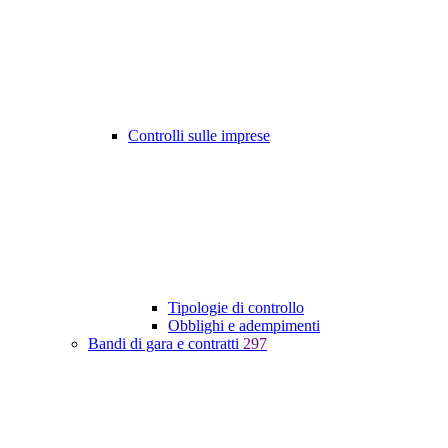
Controlli sulle imprese
Tipologie di controllo
Obblighi e adempimenti
Bandi di gara e contratti
297