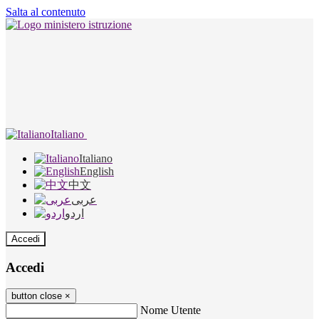
Salta al contenuto
Italiano
Italiano
English
中文
عربى
اردو
Accedi
Accedi
button close
×
Nome Utente