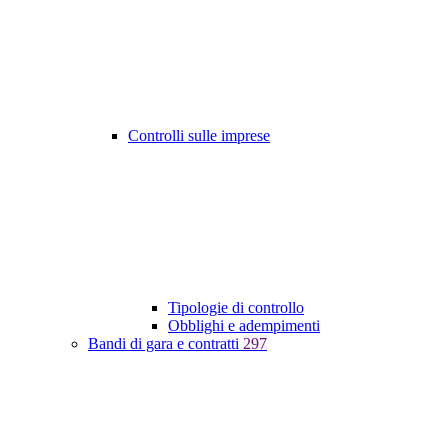
Controlli sulle imprese
Tipologie di controllo
Obblighi e adempimenti
Bandi di gara e contratti
297