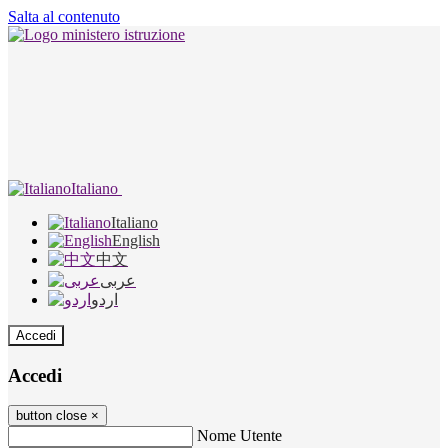
Salta al contenuto
Italiano
Italiano
English
中文
عربى
اردو
Accedi
Accedi
button close
×
Nome Utente