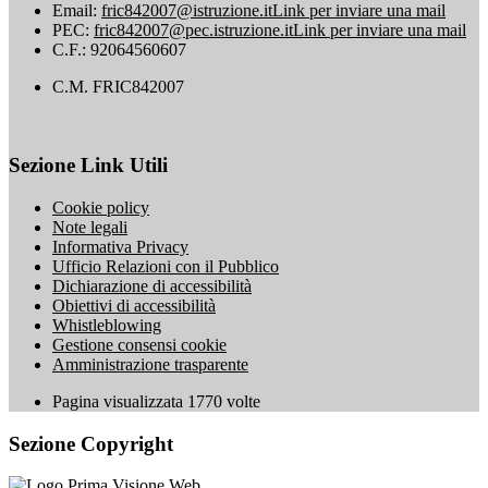
Email:
fric842007@istruzione.it
Link per inviare una mail
PEC:
fric842007@pec.istruzione.it
Link per inviare una mail
C.F.: 92064560607
C.M. FRIC842007
Sezione Link Utili
Cookie policy
Note legali
Informativa Privacy
Ufficio Relazioni con il Pubblico
Dichiarazione di accessibilità
Obiettivi di accessibilità
Whistleblowing
Gestione consensi cookie
Amministrazione trasparente
Pagina visualizzata
1770
volte
Sezione Copyright