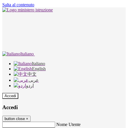
Salta al contenuto
Italiano
Italiano
English
中文
عربى
اردو
Accedi
Accedi
button close
×
Nome Utente