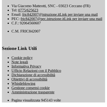
Via Giacomo Matteotti, SNC - 03023 Ceccano (FR)
Tel:
0775/625623
Email:
fric842007@istruzione.it
Link per inviare una mail
PEC:
fric842007@pec.istruzione.it
Link per inviare una mail
C.F.: 92064560607
C.M. FRIC842007
Sezione Link Utili
Cookie policy
Note legali
Informativa Privacy
Ufficio Relazioni con il Pubblico
Dichiarazione di accessibilità
Obiettivi di accessibilità
Whistleblowing
Gestione consensi cookie
Amministrazione trasparente
Pagina visualizzata
945143
volte