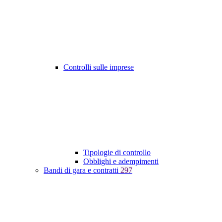
Controlli sulle imprese
Tipologie di controllo
Obblighi e adempimenti
Bandi di gara e contratti
297