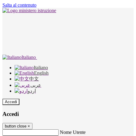
Salta al contenuto
Italiano
Italiano
English
中文
عربى
اردو
Accedi
Accedi
button close
×
Nome Utente