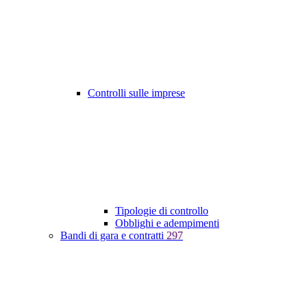
Controlli sulle imprese
Tipologie di controllo
Obblighi e adempimenti
Bandi di gara e contratti
297