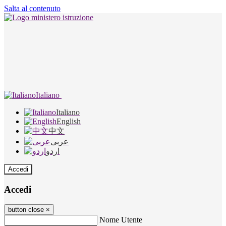
Salta al contenuto
Italiano
Italiano
English
中文
عربى
اردو
Accedi
Accedi
button close
×
Nome Utente