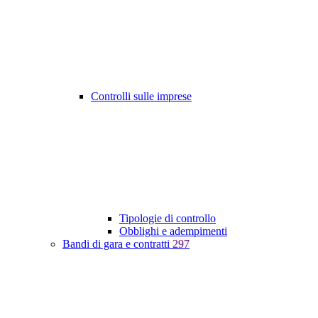
Controlli sulle imprese
Tipologie di controllo
Obblighi e adempimenti
Bandi di gara e contratti
297