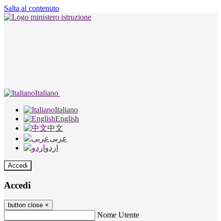
Salta al contenuto
Italiano
Italiano
English
中文
عربى
اردو
Accedi
Accedi
button close
×
Nome Utente