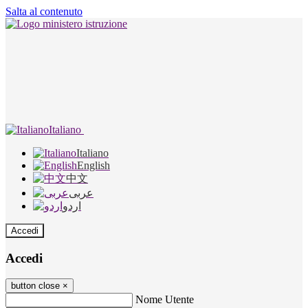
Salta al contenuto
Italiano
Italiano
English
中文
عربى
اردو
Accedi
Accedi
button close
×
Nome Utente