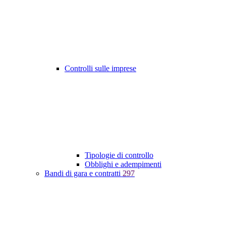
Controlli sulle imprese
Tipologie di controllo
Obblighi e adempimenti
Bandi di gara e contratti
297