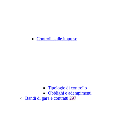
Controlli sulle imprese
Tipologie di controllo
Obblighi e adempimenti
Bandi di gara e contratti
297