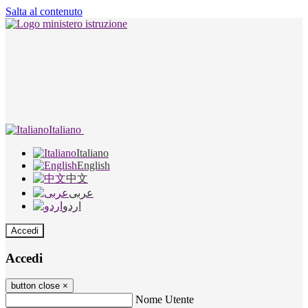
Salta al contenuto
Italiano
Italiano
English
中文
عربى
اردو
Accedi
Accedi
button close
×
Nome Utente