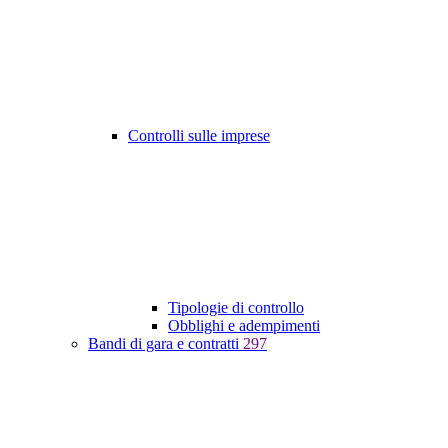
Controlli sulle imprese
Tipologie di controllo
Obblighi e adempimenti
Bandi di gara e contratti
297