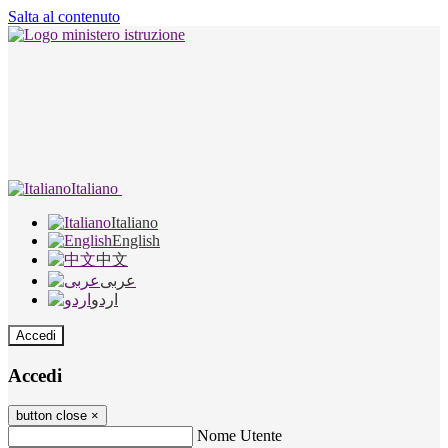
Salta al contenuto
Italiano
Italiano
English
中文
عربى
اردو
Accedi
Accedi
button close
×
Nome Utente