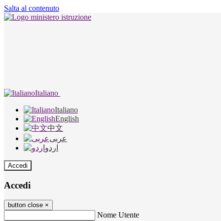
Salta al contenuto
Italiano
Italiano
English
中文
عربى
اردو
Accedi
Accedi
button close
×
Nome Utente