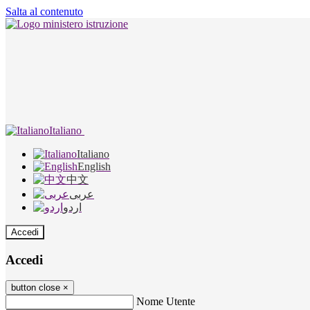
Salta al contenuto
Italiano
Italiano
English
中文
عربى
اردو
Accedi
Accedi
button close
×
Nome Utente