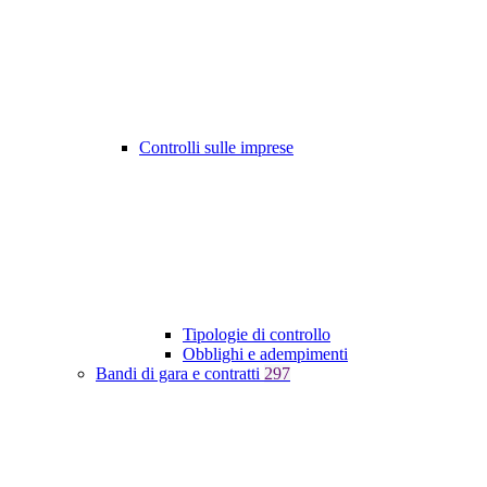
Controlli sulle imprese
Tipologie di controllo
Obblighi e adempimenti
Bandi di gara e contratti
297