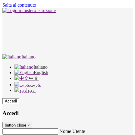
Salta al contenuto
Italiano
Italiano
English
中文
عربى
اردو
Accedi
Accedi
button close
×
Nome Utente