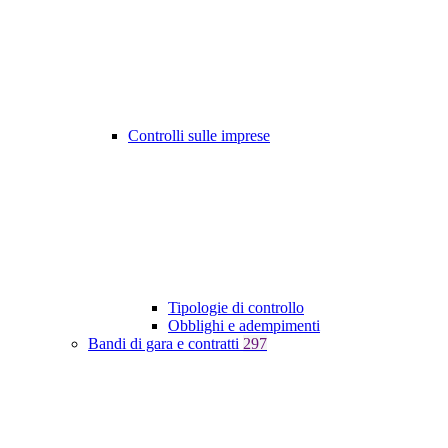
Controlli sulle imprese
Tipologie di controllo
Obblighi e adempimenti
Bandi di gara e contratti
297