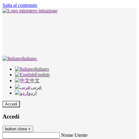
Salta al contenuto
Italiano
Italiano
English
中文
عربى
اردو
Accedi
Accedi
button close
×
Nome Utente