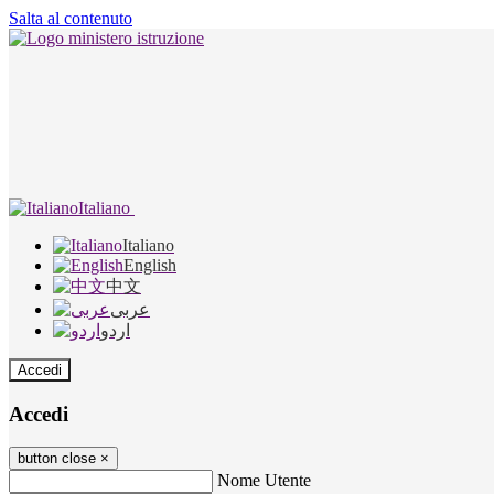
Salta al contenuto
Italiano
Italiano
English
中文
عربى
اردو
Accedi
Accedi
button close
×
Nome Utente