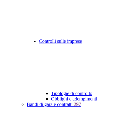
Controlli sulle imprese
Tipologie di controllo
Obblighi e adempimenti
Bandi di gara e contratti
297