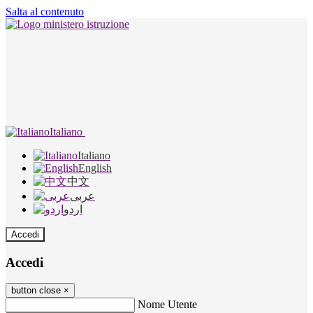
Salta al contenuto
Italiano
Italiano
English
中文
عربى
اردو
Accedi
Accedi
button close
×
Nome Utente