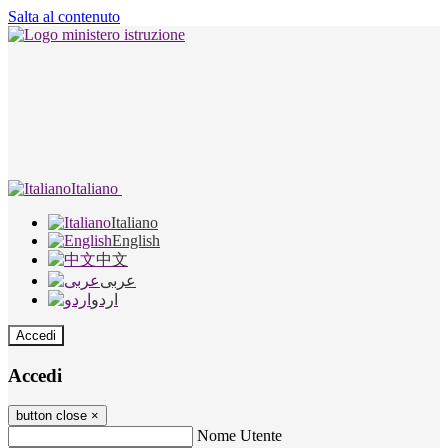
Salta al contenuto
Italiano
Italiano
English
中文
عربى
اردو
Accedi
Accedi
button close
×
Nome Utente