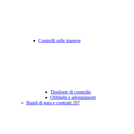
Controlli sulle imprese
Tipologie di controllo
Obblighi e adempimenti
Bandi di gara e contratti
297