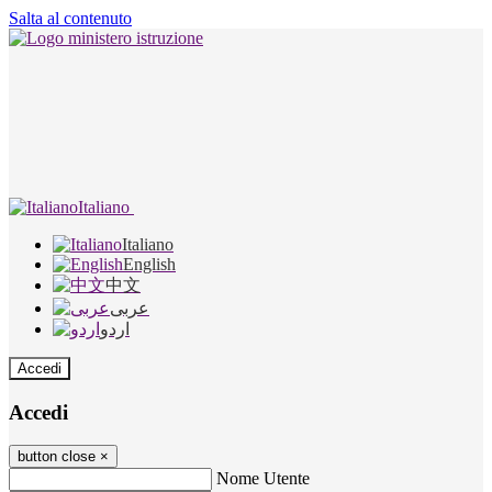
Salta al contenuto
Italiano
Italiano
English
中文
عربى
اردو
Accedi
Accedi
button close
×
Nome Utente