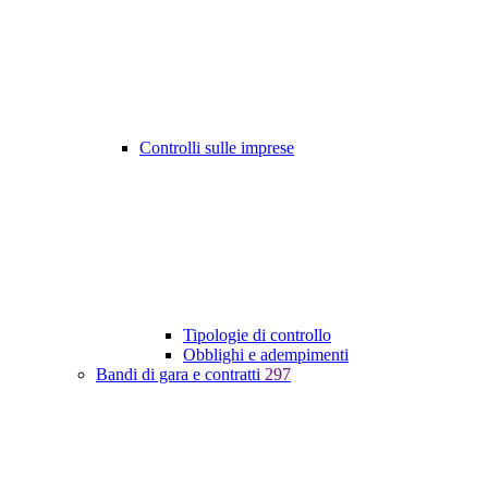
Controlli sulle imprese
Tipologie di controllo
Obblighi e adempimenti
Bandi di gara e contratti
297