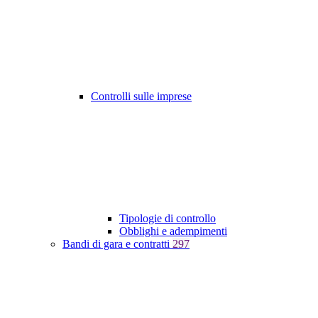
Controlli sulle imprese
Tipologie di controllo
Obblighi e adempimenti
Bandi di gara e contratti
297