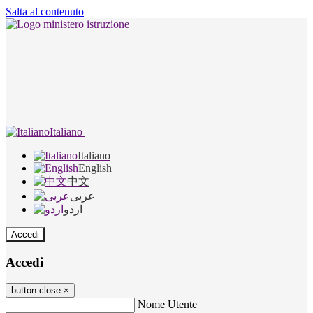
Salta al contenuto
Italiano
Italiano
English
中文
عربى
اردو
Accedi
Accedi
button close
×
Nome Utente