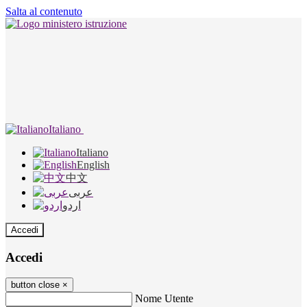
Salta al contenuto
Italiano
Italiano
English
中文
عربى
اردو
Accedi
Accedi
button close
×
Nome Utente