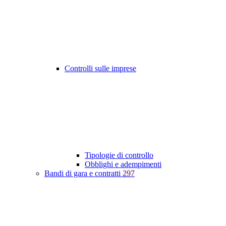
Controlli sulle imprese
Tipologie di controllo
Obblighi e adempimenti
Bandi di gara e contratti
297