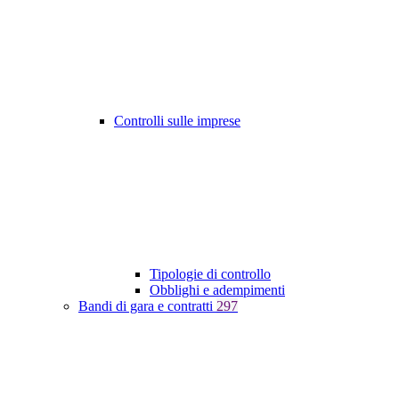
Controlli sulle imprese
Tipologie di controllo
Obblighi e adempimenti
Bandi di gara e contratti
297