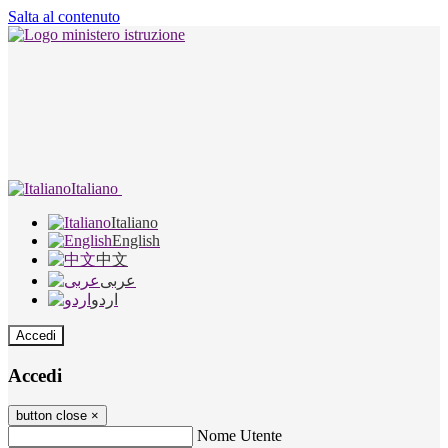
Salta al contenuto
Italiano
Italiano
English
中文
عربى
اردو
Accedi
Accedi
button close
×
Nome Utente