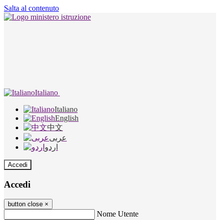
Salta al contenuto
Italiano
Italiano
English
中文
عربى
اردو
Accedi
Accedi
button close
×
Nome Utente