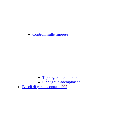
Controlli sulle imprese
Tipologie di controllo
Obblighi e adempimenti
Bandi di gara e contratti
297