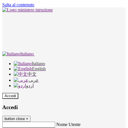
Salta al contenuto
Italiano
Italiano
English
中文
عربى
اردو
Accedi
Accedi
button close
×
Nome Utente