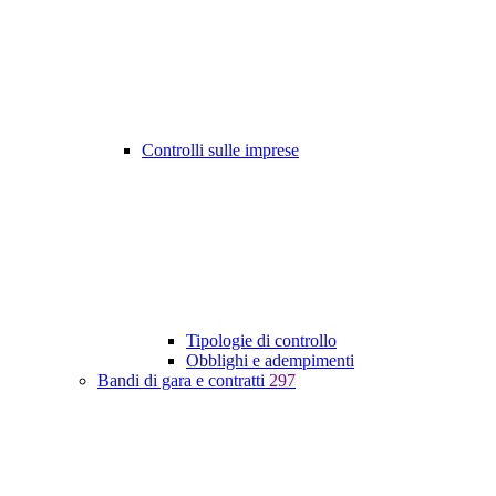
Controlli sulle imprese
Tipologie di controllo
Obblighi e adempimenti
Bandi di gara e contratti
297