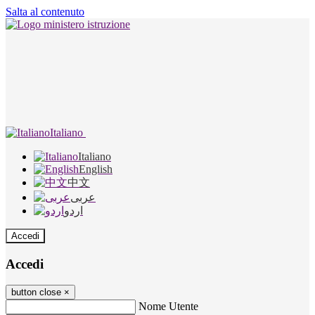
Salta al contenuto
Italiano
Italiano
English
中文
عربى
اردو
Accedi
Accedi
button close
×
Nome Utente