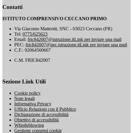
Contatti
ISTITUTO COMPRENSIVO CECCANO PRIMO
Via Giacomo Matteotti, SNC - 03023 Ceccano (FR)
Tel:
0775/625623
Email:
fric842007@istruzione.it
Link per inviare una mail
PEC:
fric842007@pec.istruzione.it
Link per inviare una mail
C.F.: 92064560607
C.M. FRIC842007
Sezione Link Utili
Cookie policy
Note legali
Informativa Privacy
Ufficio Relazioni con il Pubblico
Dichiarazione di accessibilità
Obiettivi di accessibilità
Whistleblowing
Gestione consensi cookie