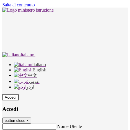
Salta al contenuto
Italiano
Italiano
English
中文
عربى
اردو
Accedi
Accedi
button close
×
Nome Utente