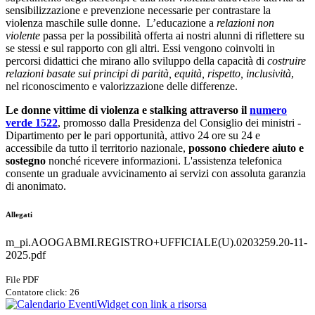
sensibilizzazione e prevenzione necessarie per contrastare la
violenza maschile sulle donne. L’educazione a
relazioni non
violente
passa per la possibilità offerta ai nostri alunni di riflettere su
se stessi e sul rapporto con gli altri. Essi vengono coinvolti in
percorsi didattici che mirano allo sviluppo della capacità di
costruire
relazioni basate sui principi di parità, equità, rispetto, inclusività
,
nel riconoscimento e valorizzazione delle differenze.
Le donne vittime di violenza e stalking attraverso il
numero
verde 1522
, promosso dalla Presidenza del Consiglio dei ministri -
Dipartimento per le pari opportunità, attivo 24 ore su 24 e
accessibile da tutto il territorio nazionale,
possono chiedere aiuto e
sostegno
nonché ricevere informazioni. L'assistenza telefonica
consente un graduale avvicinamento ai servizi con assoluta garanzia
di anonimato.
Allegati
m_pi.AOOGABMI.REGISTRO+UFFICIALE(U).0203259.20-11-
2025.pdf
File PDF
Contatore click: 26
Widget con link a risorsa