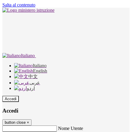
Salta al contenuto
Italiano
Italiano
English
中文
عربى
اردو
Accedi
Accedi
button close
×
Nome Utente