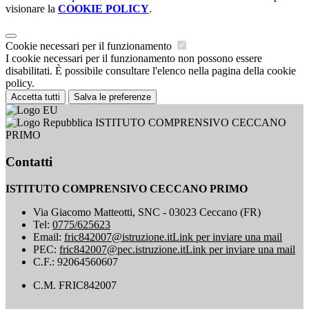
visionare la
COOKIE POLICY
.
Cookie necessari per il funzionamento
I cookie necessari per il funzionamento non possono essere
disabilitati. È possibile consultare l'elenco nella pagina della cookie
policy.
Accetta tutti
Salva le preferenze
ISTITUTO COMPRENSIVO CECCANO
PRIMO
Contatti
ISTITUTO COMPRENSIVO CECCANO PRIMO
Via Giacomo Matteotti, SNC - 03023 Ceccano (FR)
Tel:
0775/625623
Email:
fric842007@istruzione.it
Link per inviare una mail
PEC:
fric842007@pec.istruzione.it
Link per inviare una mail
C.F.: 92064560607
C.M. FRIC842007