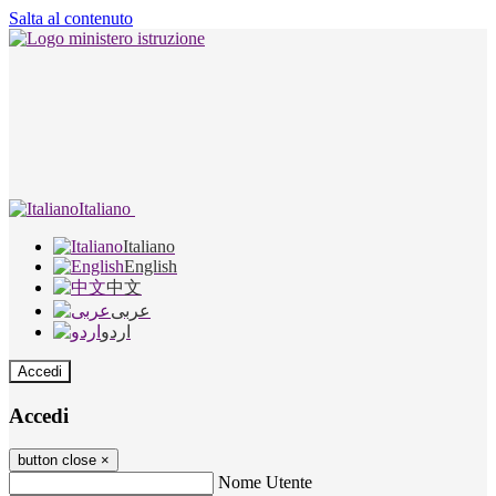
Salta al contenuto
Italiano
Italiano
English
中文
عربى
اردو
Accedi
Accedi
button close
×
Nome Utente