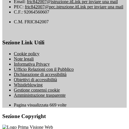
Email:
fric842007@istruzione.it
Link per inviare una mail
PEC:
fric842007@pec.istruzione.it
Link per inviare una mail
C.F.: 92064560607
C.M. FRIC842007
Sezione Link Utili
Cookie policy
Note legali
Informativa Privacy
Ufficio Relazioni con il Pubblico
Dichiarazione di accessibilità
Obiettivi di accessibilità
Whistleblowing
Gestione consensi cookie
Amministrazione trasparente
Pagina visualizzata
669
volte
Sezione Copyright