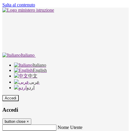
Salta al contenuto
Italiano
Italiano
English
中文
عربى
اردو
Accedi
Accedi
button close
×
Nome Utente