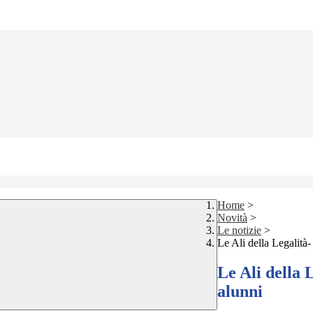
Home
>
Novità
>
Le notizie
>
Le Ali della Legalità-
Le Ali della 
alunni