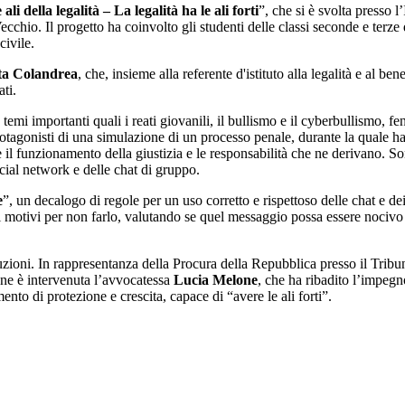
 ali della legalità – La legalità ha le ali forti
”, che si è svolta presso
chio. Il progetto ha coinvolto gli studenti delle classi seconde e terze
civile.
a Colandrea
, che, insieme alla referente d'istituto alla legalità e al 
ti.
temi importanti quali i reati giovanili, il bullismo e il cyberbullismo, fe
rotagonisti di una simulazione di un processo penale, durante la quale han
 funzionamento della giustizia e le responsabilità che ne derivano. Son
social network e delle chat di gruppo.
e
”, un decalogo di regole per un uso corretto e rispettoso delle chat e dei
eci motivi per non farlo, valutando se quel messaggio possa essere noci
tuzioni. In rappresentanza della Procura della Repubblica presso il Tribu
one è intervenuta l’avvocatessa
Lucia Melone
, che ha ribadito l’impegn
mento di protezione e crescita, capace di “avere le ali forti”.