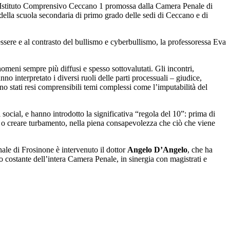
 l’Istituto Comprensivo Ceccano 1 promossa dalla Camera Penale di
 della scuola secondaria di primo grado delle sedi di Ceccano e di
benessere e al contrasto del bullismo e cyberbullismo, la professoressa Eva
nomeni sempre più diffusi e spesso sottovalutati. Gli incontri,
no interpretato i diversi ruoli delle parti processuali – giudice,
o stati resi comprensibili temi complessi come l’imputabilità del
 social, e hanno introdotto la significativa “regola del 10”: prima di
vo o creare turbamento, nella piena consapevolezza che ciò che viene
nale di Frosinone è intervenuto il dottor
Angelo D’Angelo
, che ha
o costante dell’intera Camera Penale, in sinergia con magistrati e