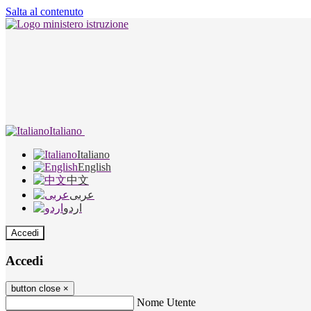
Salta al contenuto
Italiano
Italiano
English
中文
عربى
اردو
Accedi
Accedi
button close
×
Nome Utente