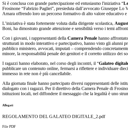
Si è conclusa con grande partecipazione ed entusiasmo l'iniziativa “
Le
Frosinone “Fabrizio Pagliei”, presieduta dall’avvocato Giuseppe Lo Vec
Arnara offrendo loro un percorso formativo di alto valore educativo e 
L’iniziativa è stata fortemente voluta dalla dirigente scolastica,
August
Boni, ha dimostrato grande attenzione e sensibilità verso i temi affronta
Con i giovani, i rappresentanti della
Camera Penale
hanno affrontato 
strutturati in modo interattivo e partecipativo, hanno visto gli alunni p
pubblico ministero, avvocati, imputati – comprendendo concretamente il
minore, la responsabilità penale dei genitori e il corretto utilizzo dei 
I ragazzi hanno elaborato, nel corso degli incontri, il “
Galateo digital
pubblicare un contenuto online, fermarsi a riflettere e individuare di
immesso in rete non è più cancellabile.
Alla giornata finale hanno partecipato diversi rappresentanti delle isti
dialogato con i ragazzi. Per il direttivo della Camera Penale di Frosin
istituzioni locali, nel diffondere il messaggio che la legalità è uno stru
Allegati
REGOLAMENTO DEL GALATEO DIGITALE_2.pdf
File PDF