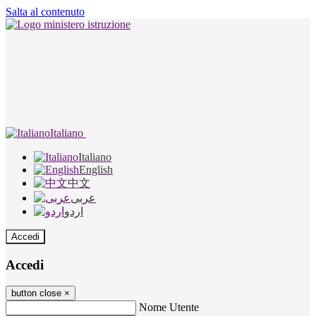
Salta al contenuto
Italiano
Italiano
English
中文
عربى
اردو
Accedi
Accedi
button close
×
Nome Utente