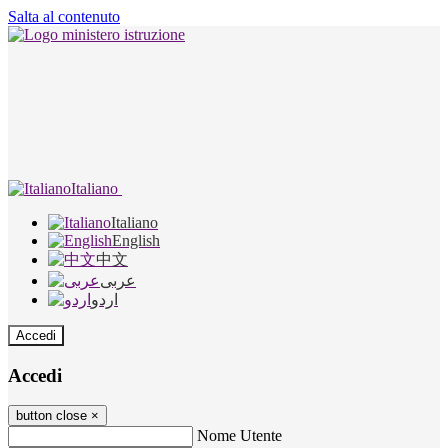
Salta al contenuto
Italiano
Italiano
English
中文
عربى
اردو
Accedi
Accedi
button close
×
Nome Utente