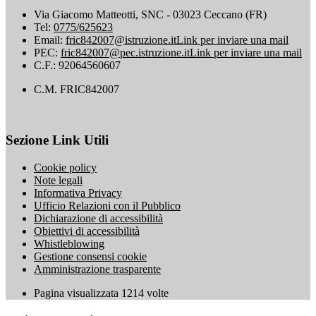
Via Giacomo Matteotti, SNC - 03023 Ceccano (FR)
Tel:
0775/625623
Email:
fric842007@istruzione.it
Link per inviare una mail
PEC:
fric842007@pec.istruzione.it
Link per inviare una mail
C.F.: 92064560607
C.M. FRIC842007
Sezione Link Utili
Cookie policy
Note legali
Informativa Privacy
Ufficio Relazioni con il Pubblico
Dichiarazione di accessibilità
Obiettivi di accessibilità
Whistleblowing
Gestione consensi cookie
Amministrazione trasparente
Pagina visualizzata
1214
volte