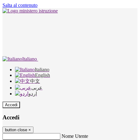
Salta al contenuto
Italiano
Italiano
English
中文
عربى
اردو
Accedi
Accedi
button close
×
Nome Utente