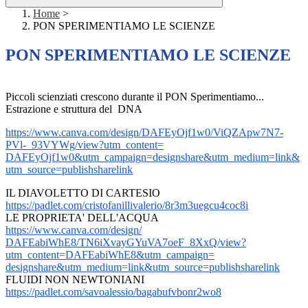
Home
>
PON SPERIMENTIAMO LE SCIENZE
PON SPERIMENTIAMO LE SCIENZE
Piccoli scienziati crescono durante il PON Sperimentiamo...
Estrazione e struttura del DNA
https://www.canva.com/design/
DAFEyOjf1w0/ViQZApw7N7-
PVl-_
93VYWg/view?utm_content=
DAFEyOjf1w0&utm_campaign=
designshare&utm_medium=link&
utm_source=publishsharelink
IL DIAVOLETTO DI CARTESIO
https://padlet.com/
cristofanillivalerio/
8r3m3uegcu4coc8i
LE PROPRIETA' DELL'ACQUA
https://www.canva.com/design/
DAFEabiWhE8/TN6iXvayGYuVA7oeF_
8XxQ/view?
utm_content=
DAFEabiWhE8&utm_campaign=
designshare&utm_medium=link&
utm_source=publishsharelink
FLUIDI NON NEWTONIANI
https://padlet.com/
savoalessio/bagabufvbonr2wo8