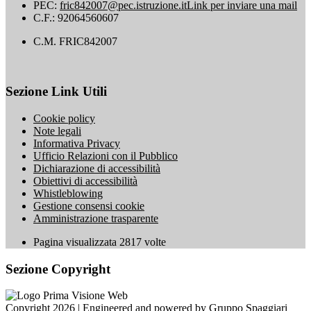
PEC:
fric842007@pec.istruzione.it
Link per inviare una mail
C.F.: 92064560607
C.M. FRIC842007
Sezione Link Utili
Cookie policy
Note legali
Informativa Privacy
Ufficio Relazioni con il Pubblico
Dichiarazione di accessibilità
Obiettivi di accessibilità
Whistleblowing
Gestione consensi cookie
Amministrazione trasparente
Pagina visualizzata
2817
volte
Sezione Copyright
Copyright 2026 | Engineered and powered by Gruppo Spaggiari