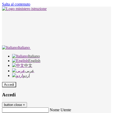
Salta al contenuto
Italiano
Italiano
English
中文
عربى
اردو
Accedi
Accedi
button close
×
Nome Utente