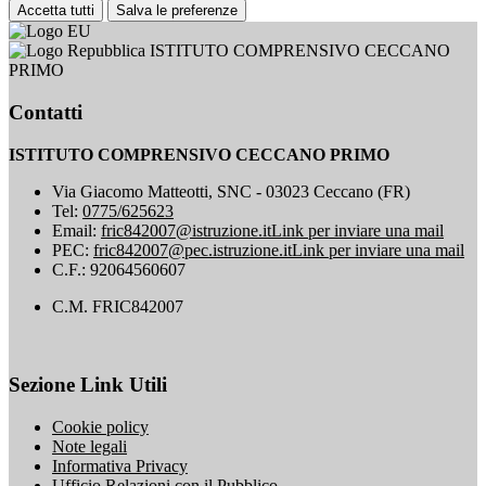
Accetta tutti
Salva le preferenze
ISTITUTO COMPRENSIVO CECCANO
PRIMO
Contatti
ISTITUTO COMPRENSIVO CECCANO PRIMO
Via Giacomo Matteotti, SNC - 03023 Ceccano (FR)
Tel:
0775/625623
Email:
fric842007@istruzione.it
Link per inviare una mail
PEC:
fric842007@pec.istruzione.it
Link per inviare una mail
C.F.: 92064560607
C.M. FRIC842007
Sezione Link Utili
Cookie policy
Note legali
Informativa Privacy
Ufficio Relazioni con il Pubblico