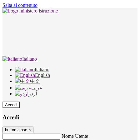
Salta al contenuto
Italiano
Italiano
English
中文
عربى
اردو
Accedi
Accedi
button close
×
Nome Utente