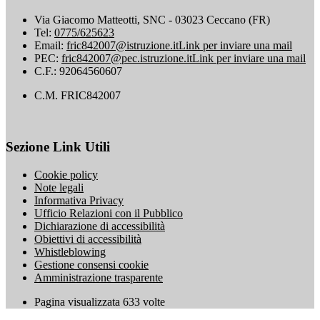
Via Giacomo Matteotti, SNC - 03023 Ceccano (FR)
Tel:
0775/625623
Email:
fric842007@istruzione.it
Link per inviare una mail
PEC:
fric842007@pec.istruzione.it
Link per inviare una mail
C.F.: 92064560607
C.M. FRIC842007
Sezione Link Utili
Cookie policy
Note legali
Informativa Privacy
Ufficio Relazioni con il Pubblico
Dichiarazione di accessibilità
Obiettivi di accessibilità
Whistleblowing
Gestione consensi cookie
Amministrazione trasparente
Pagina visualizzata
633
volte