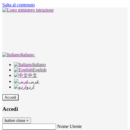
Salta al contenuto
Italiano
Italiano
English
中文
عربى
اردو
Accedi
Accedi
button close
×
Nome Utente