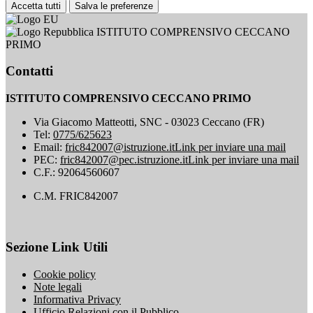
Accetta tutti
Salva le preferenze
ISTITUTO COMPRENSIVO CECCANO
PRIMO
Contatti
ISTITUTO COMPRENSIVO CECCANO PRIMO
Via Giacomo Matteotti, SNC - 03023 Ceccano (FR)
Tel:
0775/625623
Email:
fric842007@istruzione.it
Link per inviare una mail
PEC:
fric842007@pec.istruzione.it
Link per inviare una mail
C.F.: 92064560607
C.M. FRIC842007
Sezione Link Utili
Cookie policy
Note legali
Informativa Privacy
Ufficio Relazioni con il Pubblico