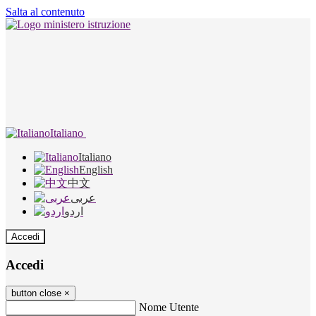
Salta al contenuto
Italiano
Italiano
English
中文
عربى
اردو
Accedi
Accedi
button close
×
Nome Utente