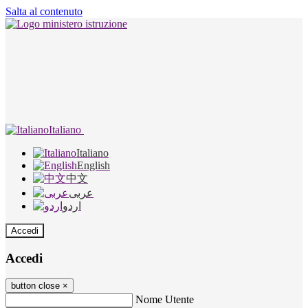
Salta al contenuto
Italiano
Italiano
English
中文
عربى
اردو
Accedi
Accedi
button close
×
Nome Utente