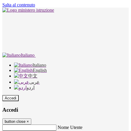
Salta al contenuto
Italiano
Italiano
English
中文
عربى
اردو
Accedi
Accedi
button close
×
Nome Utente