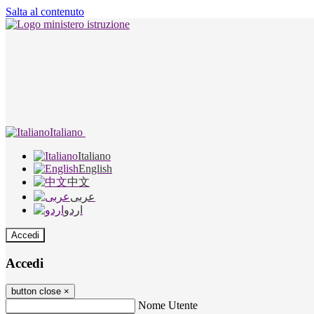
Salta al contenuto
Italiano
Italiano
English
中文
عربى
اردو
Accedi
Accedi
button close
×
Nome Utente