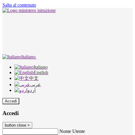
Salta al contenuto
Italiano
Italiano
English
中文
عربى
اردو
Accedi
Accedi
button close
×
Nome Utente