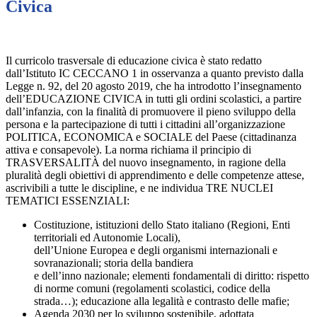
Civica
Il curricolo trasversale di educazione civica è stato redatto
dall’Istituto IC CECCANO 1 in osservanza a quanto previsto dalla
Legge n. 92, del 20 agosto 2019, che ha introdotto l’insegnamento
dell’EDUCAZIONE CIVICA in tutti gli ordini scolastici, a partire
dall’infanzia, con la finalità di promuovere il pieno sviluppo della
persona e la partecipazione di tutti i cittadini all’organizzazione
POLITICA, ECONOMICA e SOCIALE del Paese (cittadinanza
attiva e consapevole). La norma richiama il principio di
TRASVERSALITÀ del nuovo insegnamento, in ragione della
pluralità degli obiettivi di apprendimento e delle competenze attese,
ascrivibili a tutte le discipline, e ne individua TRE NUCLEI
TEMATICI ESSENZIALI:
Costituzione, istituzioni dello Stato italiano (Regioni, Enti
territoriali ed Autonomie Locali),
dell’Unione Europea e degli organismi internazionali e
sovranazionali; storia della bandiera
e dell’inno nazionale; elementi fondamentali di diritto: rispetto
di norme comuni (regolamenti scolastici, codice della
strada…); educazione alla legalità e contrasto delle mafie;
Agenda 2030 per lo sviluppo sostenibile, adottata