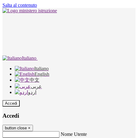
Salta al contenuto
Italiano
Italiano
English
中文
عربى
اردو
Accedi
Accedi
button close
×
Nome Utente