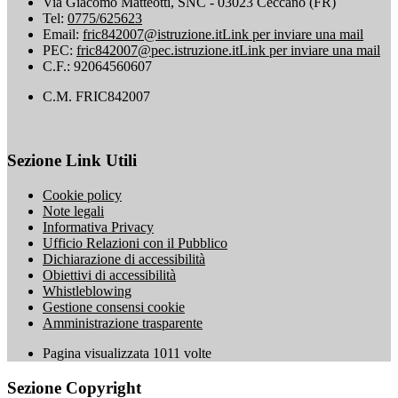
Via Giacomo Matteotti, SNC - 03023 Ceccano (FR)
Tel:
0775/625623
Email:
fric842007@istruzione.it
Link per inviare una mail
PEC:
fric842007@pec.istruzione.it
Link per inviare una mail
C.F.: 92064560607
C.M. FRIC842007
Sezione Link Utili
Cookie policy
Note legali
Informativa Privacy
Ufficio Relazioni con il Pubblico
Dichiarazione di accessibilità
Obiettivi di accessibilità
Whistleblowing
Gestione consensi cookie
Amministrazione trasparente
Pagina visualizzata
1011
volte
Sezione Copyright