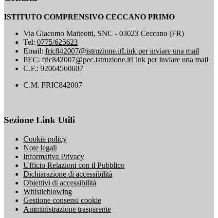
ISTITUTO COMPRENSIVO CECCANO PRIMO
Via Giacomo Matteotti, SNC - 03023 Ceccano (FR)
Tel:
0775/625623
Email:
fric842007@istruzione.it
Link per inviare una mail
PEC:
fric842007@pec.istruzione.it
Link per inviare una mail
C.F.: 92064560607
C.M. FRIC842007
Sezione Link Utili
Cookie policy
Note legali
Informativa Privacy
Ufficio Relazioni con il Pubblico
Dichiarazione di accessibilità
Obiettivi di accessibilità
Whistleblowing
Gestione consensi cookie
Amministrazione trasparente