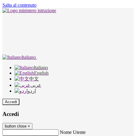
Salta al contenuto
Italiano
Italiano
English
中文
عربى
اردو
Accedi
Accedi
button close
×
Nome Utente