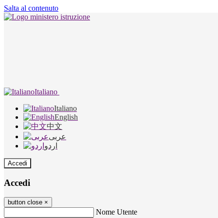
Salta al contenuto
Italiano
Italiano
English
中文
عربى
اردو
Accedi
Accedi
button close
×
Nome Utente