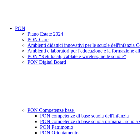
PON
Piano Estate 2024
PON Care
Ambienti didattici innovativi per le scuole dell'infanz
Ambienti e laboratori per l'educazione e la formazione al
PON “Reti locali, cablate e wireless, nelle scuole”
PON Digital Board
PON Competenze base
PON competenze di base scuola dell'infanzia
PON competenze di base scuola primaria - scuola 
PON Patrimonio
PON Orientamento