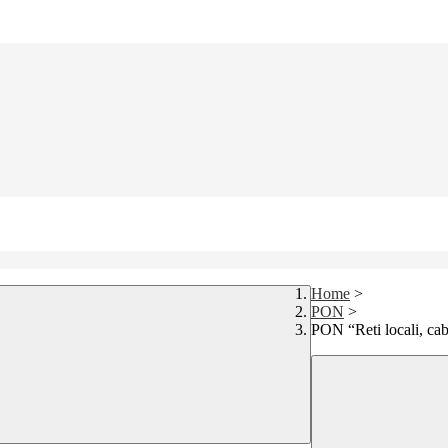
Home
>
PON
>
PON “Reti locali, cabl