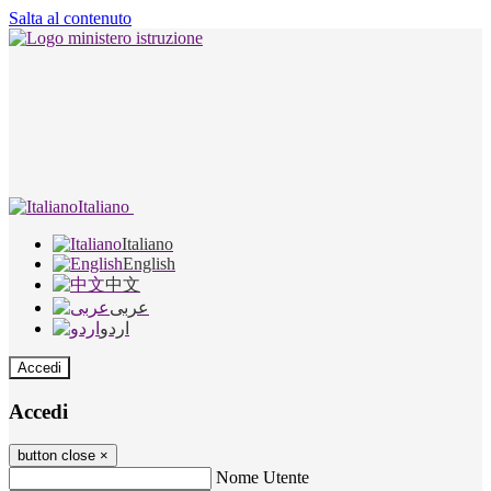
Salta al contenuto
Italiano
Italiano
English
中文
عربى
اردو
Accedi
Accedi
button close
×
Nome Utente